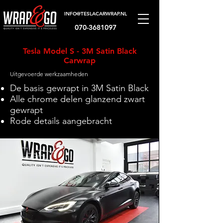
INFO@TESLACARWRAP.NL
070-3681097
Tesla Model S - 3M Satin Black
Carwrap
Uitgevoerde werkzaamheden
De basis gewrapt in 3M Satin Black
Alle chrome delen glanzend zwart
gewrapt
Rode details aangebracht