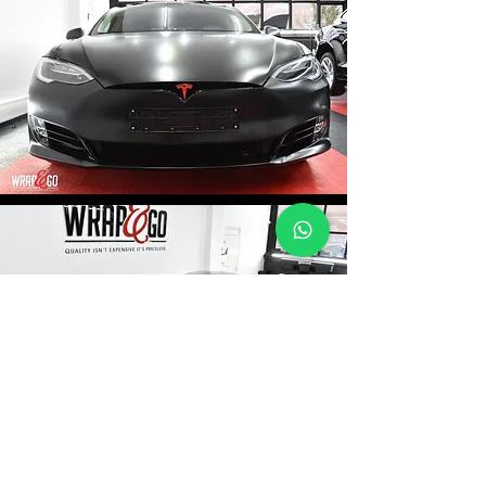
KOM GERUST EENS BIJ ONS LANGS
ADRES
Hoogweg 2C
2678 KV De Lier