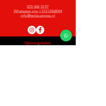
070 368 10 97
Whatsapp ons +31612468044
info@teslacarwrap.nl
Openingstijden
Ma-vrij 09:00-17:30
Zaterdag 09:00-12:00