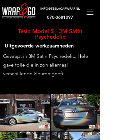
INFO@TESLACARWRAP.NL
070-3681097
Tesla Model S - 3M Satin
Psychedelic
Uitgevoerde werkzaamheden
Gewrapt in 3M Satin Psychedelic. Hele
gave folie die in zon allemaal
verschillende kleuren geeft.