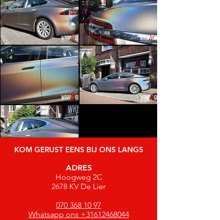
KOM GERUST EENS BIJ ONS LANGS
ADRES
Hoogweg 2C
2678 KV De Lier
070 368 10 97
Whatsapp ons +31612468044