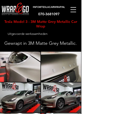
INFO@TESLACARWRAP.NL
070-3681097
Tesla Model 3 - 3M Matte Grey Metallic Car
Wrap
Uitgevoerde werkzaamheden
Gewrapt in 3M Matte Grey Metallic.