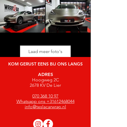
Laad meer foto's
KOM GERUST EENS BIJ ONS LANGS
ADRES
Hoogweg 2C
2678 KV De Lier
070 368 10 97
Whatsapp ons +31612468044
info@teslacarwrap.nl