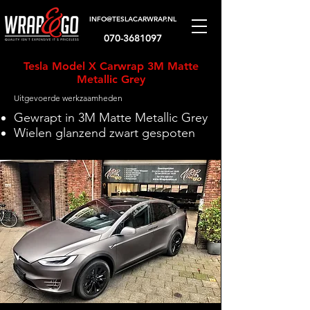
INFO@TESLACARWRAP.NL
070-3681097
Tesla Model X Carwrap 3M Matte
Metallic Grey
Uitgevoerde werkzaamheden
Gewrapt in 3M Matte Metallic Grey
Wielen glanzend zwart gespoten