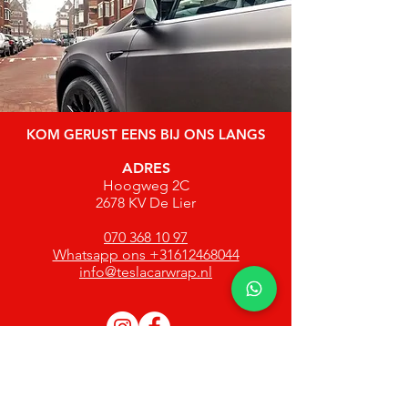
KOM GERUST EENS BIJ ONS LANGS
ADRES
Hoogweg 2C
2678 KV De Lier
070 368 10 97
Whatsapp ons +31612468044
info@teslacarwrap.nl
Openingstijden