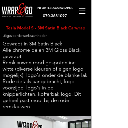
INFO@TESLACARWRAP.NL
070-3681097
Tesla Model S - 3M Satin Black Carwrap
Uitgevoerde werkzaamheden
Gewrapt in 3M Satin Black
Alle chrome delen 3M Gloss Black
gewrapt
Remklauwen rood gespoten incl
witte (diverse kleuren of eigen logo
mogelijk) logo's onder de blanke lak
Rode details aangebracht, logo
voorzijde, logo's in de
knipperlichten, kofferbak logo. Dit
geheel past mooi bij de rode
remklauwen.