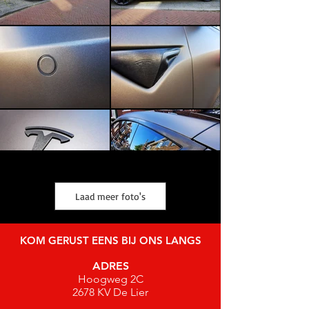
Laad meer foto's
KOM GERUST EENS BIJ ONS LANGS
ADRES
Hoogweg 2C
2678 KV De Lier