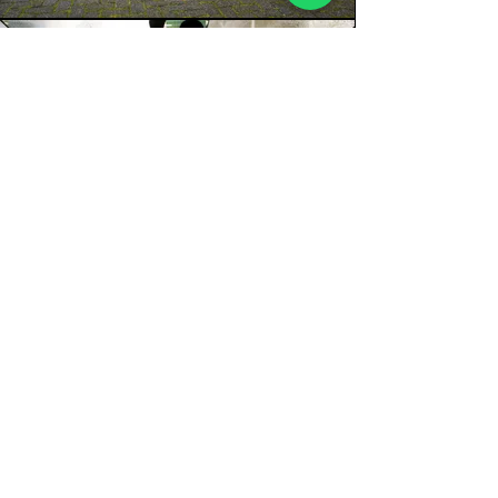
KOM GERUST EENS BIJ ONS LANGS
Opties & prijzen
Offerte aanvragen
ADRES